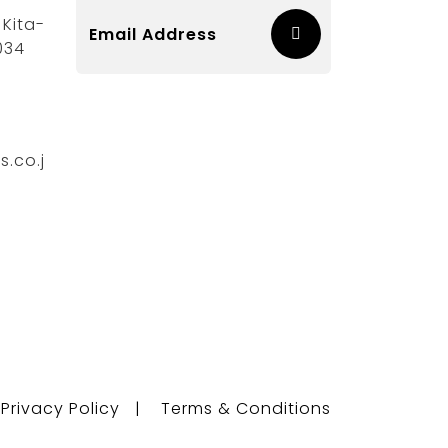
Kita-
034
.co.j
Privacy Policy
|
Terms & Conditions